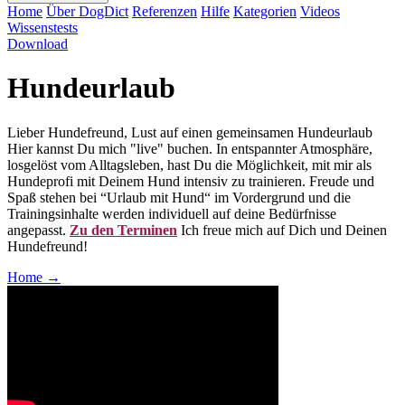
Home
Über DogDict
Referenzen
Hilfe
Kategorien
Videos
Wissenstests
Download
Hundeurlaub
Lieber Hundefreund, Lust auf einen gemeinsamen Hundeurlaub
Hier kannst Du mich "live" buchen. In entspannter Atmosphäre,
losgelöst vom Alltagsleben, hast Du die Möglichkeit, mit mir als
Hundeprofi mit Deinem Hund intensiv zu trainieren. Freude und
Spaß stehen bei “Urlaub mit Hund“ im Vordergrund und die
Trainingsinhalte werden individuell auf deine Bedürfnisse
angepasst.
Zu den Terminen
Ich freue mich auf Dich und Deinen
Hundefreund!
Home
→