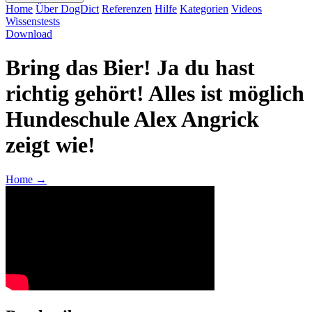
Home
Über DogDict
Referenzen
Hilfe
Kategorien
Videos
Wissenstests
Download
Bring das Bier! Ja du hast
richtig gehört! Alles ist möglich
Hundeschule Alex Angrick
zeigt wie!
Home
→