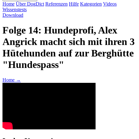
Home
Über DogDict
Referenzen
Hilfe
Kategorien
Videos
Wissenstests
Download
Folge 14: Hundeprofi, Alex
Angrick macht sich mit ihren 3
Hütehunden auf zur Berghütte
"Hundespass"
Home
→