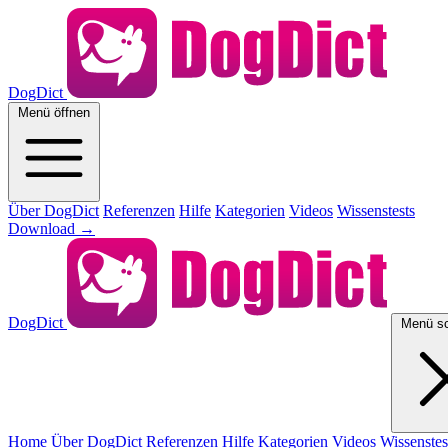
DogDict
Menü öffnen
Über DogDict
Referenzen
Hilfe
Kategorien
Videos
Wissenstests
Download
→
DogDict
Menü sc
Home
Über DogDict
Referenzen
Hilfe
Kategorien
Videos
Wissenstes