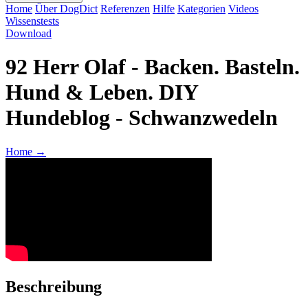
Home
Über DogDict
Referenzen
Hilfe
Kategorien
Videos
Wissenstests
Download
92 Herr Olaf - Backen. Basteln.
Hund & Leben. DIY
Hundeblog - Schwanzwedeln
Home
→
Beschreibung