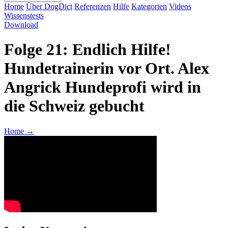
Home
Über DogDict
Referenzen
Hilfe
Kategorien
Videos
Wissenstests
Download
Folge 21: Endlich Hilfe!
Hundetrainerin vor Ort. Alex
Angrick Hundeprofi wird in
die Schweiz gebucht
Home
→