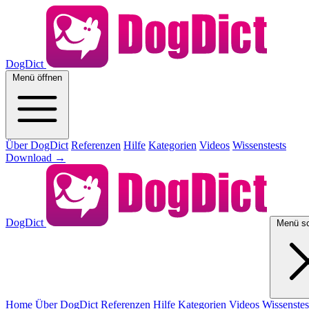
DogDict
Menü öffnen
Über DogDict
Referenzen
Hilfe
Kategorien
Videos
Wissenstests
Download
→
DogDict
Menü sc
Home
Über DogDict
Referenzen
Hilfe
Kategorien
Videos
Wissenstes