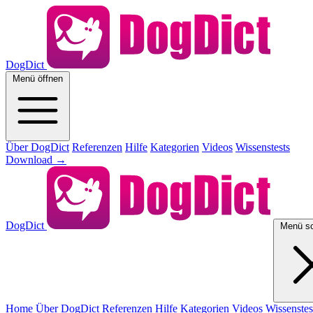
DogDict
Menü öffnen
Über DogDict
Referenzen
Hilfe
Kategorien
Videos
Wissenstests
Download
→
DogDict
Menü sc
Home
Über DogDict
Referenzen
Hilfe
Kategorien
Videos
Wissenstes