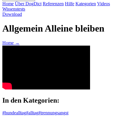
Home
Über DogDict
Referenzen
Hilfe
Kategorien
Videos
Wissenstests
Download
Allgemein Alleine bleiben
Home
→
In den Kategorien:
#hundealltag
#alltag
#trennungsangst