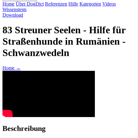
Home
Über DogDict
Referenzen
Hilfe
Kategorien
Videos
Wissenstests
Download
83 Streuner Seelen - Hilfe für
Straßenhunde in Rumänien -
Schwanzwedeln
Home
→
Beschreibung