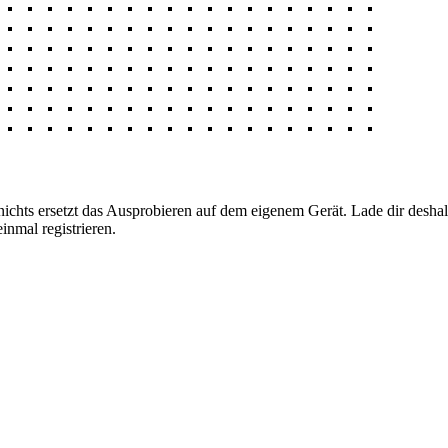
r nichts ersetzt das Ausprobieren auf dem eigenem Gerät. Lade dir de
inmal registrieren.