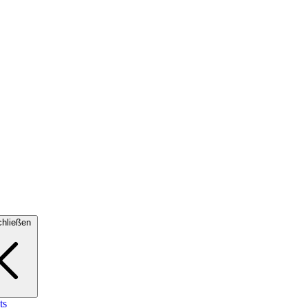
hließen
ts