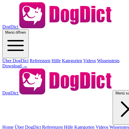
DogDict
Menü öffnen
Über DogDict
Referenzen
Hilfe
Kategorien
Videos
Wissenstests
Download
→
DogDict
Menü sc
Home
Über DogDict
Referenzen
Hilfe
Kategorien
Videos
Wissenstes