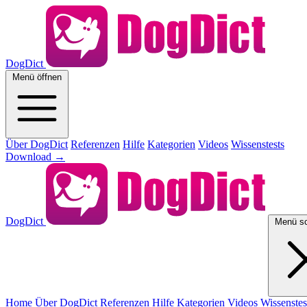
DogDict
Menü öffnen
Über DogDict
Referenzen
Hilfe
Kategorien
Videos
Wissenstests
Download
→
DogDict
Menü sc
Home
Über DogDict
Referenzen
Hilfe
Kategorien
Videos
Wissenstes