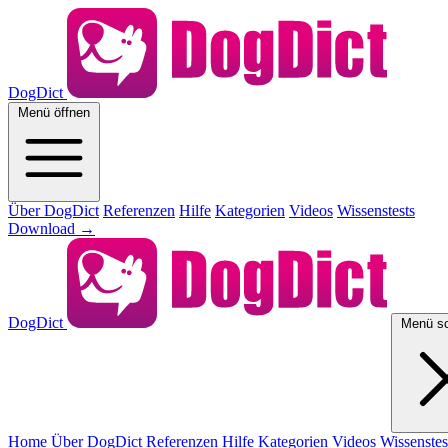
DogDict
Menü öffnen
Über DogDict
Referenzen
Hilfe
Kategorien
Videos
Wissenstests
Download
→
DogDict
Menü sc
Home
Über DogDict
Referenzen
Hilfe
Kategorien
Videos
Wissenstes