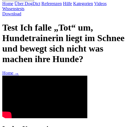
Home
Über DogDict
Referenzen
Hilfe
Kategorien
Videos
Wissenstests
Download
Test Ich falle „Tot“ um,
Hundetrainerin liegt im Schnee
und bewegt sich nicht was
machen ihre Hunde?
Home
→