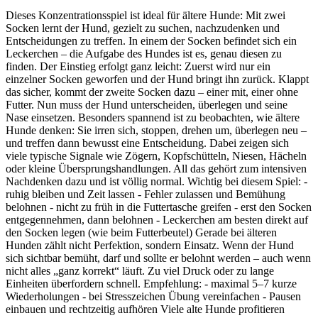
Dieses Konzentrationsspiel ist ideal für ältere Hunde: Mit zwei
Socken lernt der Hund, gezielt zu suchen, nachzudenken und
Entscheidungen zu treffen. In einem der Socken befindet sich ein
Leckerchen – die Aufgabe des Hundes ist es, genau diesen zu
finden. Der Einstieg erfolgt ganz leicht: Zuerst wird nur ein
einzelner Socken geworfen und der Hund bringt ihn zurück. Klappt
das sicher, kommt der zweite Socken dazu – einer mit, einer ohne
Futter. Nun muss der Hund unterscheiden, überlegen und seine
Nase einsetzen. Besonders spannend ist zu beobachten, wie ältere
Hunde denken: Sie irren sich, stoppen, drehen um, überlegen neu –
und treffen dann bewusst eine Entscheidung. Dabei zeigen sich
viele typische Signale wie Zögern, Kopfschütteln, Niesen, Hächeln
oder kleine Übersprungshandlungen. All das gehört zum intensiven
Nachdenken dazu und ist völlig normal. Wichtig bei diesem Spiel: -
ruhig bleiben und Zeit lassen - Fehler zulassen und Bemühung
belohnen - nicht zu früh in die Futtertasche greifen - erst den Socken
entgegennehmen, dann belohnen - Leckerchen am besten direkt auf
den Socken legen (wie beim Futterbeutel) Gerade bei älteren
Hunden zählt nicht Perfektion, sondern Einsatz. Wenn der Hund
sich sichtbar bemüht, darf und sollte er belohnt werden – auch wenn
nicht alles „ganz korrekt“ läuft. Zu viel Druck oder zu lange
Einheiten überfordern schnell. Empfehlung: - maximal 5–7 kurze
Wiederholungen - bei Stresszeichen Übung vereinfachen - Pausen
einbauen und rechtzeitig aufhören Viele alte Hunde profitieren