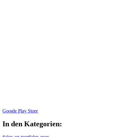
Google Play Store
In den Kategorien:
#alex-on-tour
#alex-goes