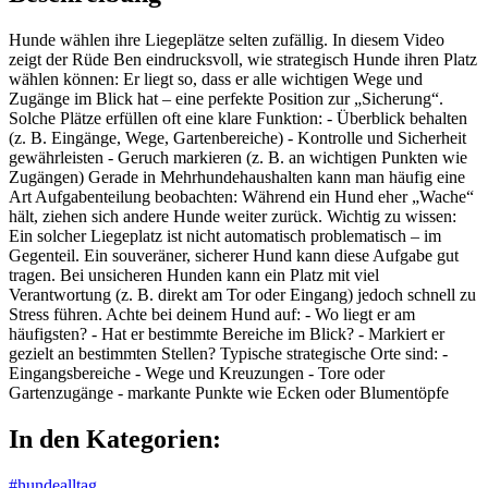
Hunde wählen ihre Liegeplätze selten zufällig. In diesem Video
zeigt der Rüde Ben eindrucksvoll, wie strategisch Hunde ihren Platz
wählen können: Er liegt so, dass er alle wichtigen Wege und
Zugänge im Blick hat – eine perfekte Position zur „Sicherung“.
Solche Plätze erfüllen oft eine klare Funktion: - Überblick behalten
(z. B. Eingänge, Wege, Gartenbereiche) - Kontrolle und Sicherheit
gewährleisten - Geruch markieren (z. B. an wichtigen Punkten wie
Zugängen) Gerade in Mehrhundehaushalten kann man häufig eine
Art Aufgabenteilung beobachten: Während ein Hund eher „Wache“
hält, ziehen sich andere Hunde weiter zurück. Wichtig zu wissen:
Ein solcher Liegeplatz ist nicht automatisch problematisch – im
Gegenteil. Ein souveräner, sicherer Hund kann diese Aufgabe gut
tragen. Bei unsicheren Hunden kann ein Platz mit viel
Verantwortung (z. B. direkt am Tor oder Eingang) jedoch schnell zu
Stress führen. Achte bei deinem Hund auf: - Wo liegt er am
häufigsten? - Hat er bestimmte Bereiche im Blick? - Markiert er
gezielt an bestimmten Stellen? Typische strategische Orte sind: -
Eingangsbereiche - Wege und Kreuzungen - Tore oder
Gartenzugänge - markante Punkte wie Ecken oder Blumentöpfe
In den Kategorien:
#hundealltag