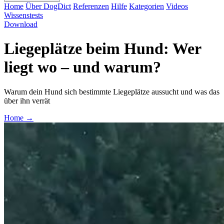
Home
Über DogDict
Referenzen
Hilfe
Kategorien
Videos
Wissenstests
Download
Liegeplätze beim Hund: Wer
liegt wo – und warum?
Warum dein Hund sich bestimmte Liegeplätze aussucht und was das
über ihn verrät
Home
→