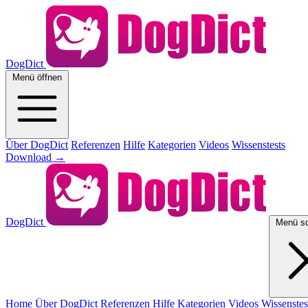
DogDict
Menü öffnen
Über DogDict
Referenzen
Hilfe
Kategorien
Videos
Wissenstests
Download
→
DogDict
Menü sc
Home
Über DogDict
Referenzen
Hilfe
Kategorien
Videos
Wissenstes