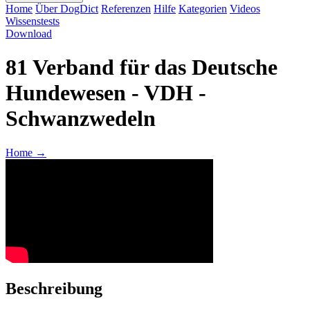
Home
Über DogDict
Referenzen
Hilfe
Kategorien
Videos
Wissenstests
Download
81 Verband für das Deutsche
Hundewesen - VDH -
Schwanzwedeln
Home
→
Beschreibung