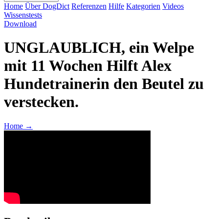
Home
Über DogDict
Referenzen
Hilfe
Kategorien
Videos
Wissenstests
Download
UNGLAUBLICH, ein Welpe
mit 11 Wochen Hilft Alex
Hundetrainerin den Beutel zu
verstecken.
Home
→